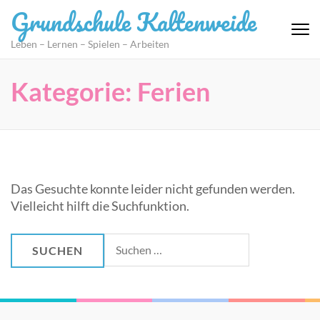
Zum
Grundschule Kaltenweide
Inhalt
springen
Leben – Lernen – Spielen – Arbeiten
(Eingabetaste
drücken)
Kategorie:
Ferien
Das Gesuchte konnte leider nicht gefunden werden.
Vielleicht hilft die Suchfunktion.
Suchen
nach: