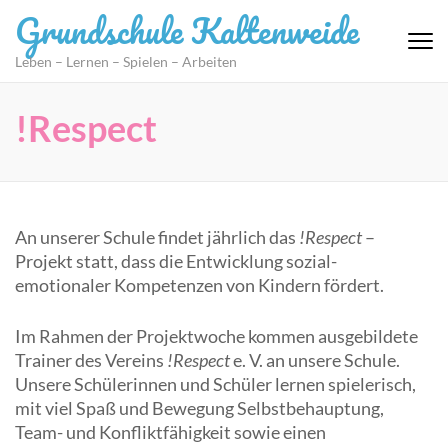
Zum
Grundschule Kaltenweide
Inhalt
springen
Leben – Lernen – Spielen – Arbeiten
(Eingabetaste
drücken)
!Respect
An unserer Schule findet jährlich das
!Respect
–
Projekt statt, dass die Entwicklung sozial-
emotionaler Kompetenzen von Kindern fördert.
Im Rahmen der Projektwoche kommen ausgebildete
Trainer des Vereins
!Respect
e. V. an unsere Schule.
Unsere Schülerinnen und Schüler lernen spielerisch,
mit viel Spaß und Bewegung Selbstbehauptung,
Team- und Konfliktfähigkeit sowie einen