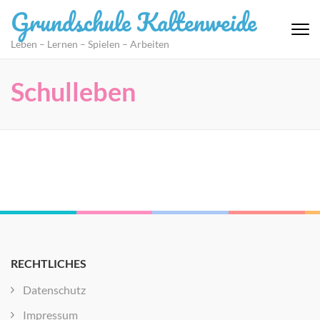
Zum
Grundschule Kaltenweide
Inhalt
springen
Leben – Lernen – Spielen – Arbeiten
(Eingabetaste
drücken)
Schulleben
RECHTLICHES
Datenschutz
Impressum