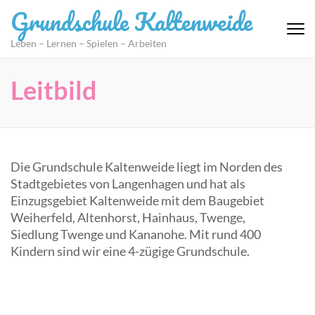
Zum
Grundschule Kaltenweide
Inhalt
springen
Leben – Lernen – Spielen – Arbeiten
(Eingabetaste
drücken)
Leitbild
Die Grundschule Kaltenweide liegt im Norden des
Stadtgebietes von Langenhagen und hat als
Einzugsgebiet Kaltenweide mit dem Baugebiet
Weiherfeld, Altenhorst, Hainhaus, Twenge,
Siedlung Twenge und Kananohe. Mit rund 400
Kindern sind wir eine 4-zügige Grundschule.