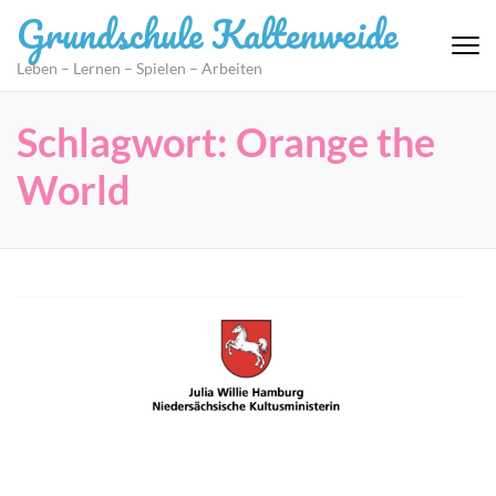
Zum
Grundschule Kaltenweide
Inhalt
springen
Leben – Lernen – Spielen – Arbeiten
(Eingabetaste
drücken)
Schlagwort:
Orange the
World