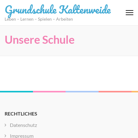
Zum
Grundschule Kaltenweide
Inhalt
springen
Leben – Lernen – Spielen – Arbeiten
(Eingabetaste
drücken)
Unsere Schule
RECHTLICHES
Datenschutz
Impressum