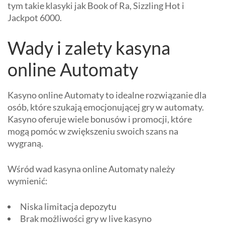
tym takie klasyki jak Book of Ra, Sizzling Hot i
Jackpot 6000.
Wady i zalety kasyna
online Automaty
Kasyno online Automaty to idealne rozwiązanie dla
osób, które szukają emocjonującej gry w automaty.
Kasyno oferuje wiele bonusów i promocji, które
mogą pomóc w zwiększeniu swoich szans na
wygraną.
Wśród wad kasyna online Automaty należy
wymienić:
Niska limitacja depozytu
Brak możliwości gry w live kasyno