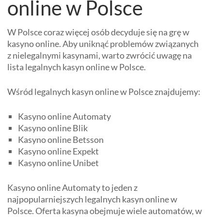
online w Polsce
W Polsce coraz więcej osób decyduje się na grę w
kasyno online. Aby uniknąć problemów związanych
z nielegalnymi kasynami, warto zwrócić uwagę na
lista legalnych kasyn online w Polsce.
Wśród legalnych kasyn online w Polsce znajdujemy:
Kasyno online Automaty
Kasyno online Blik
Kasyno online Betsson
Kasyno online Expekt
Kasyno online Unibet
Kasyno online Automaty to jeden z
najpopularniejszych legalnych kasyn online w
Polsce. Oferta kasyna obejmuje wiele automatów, w