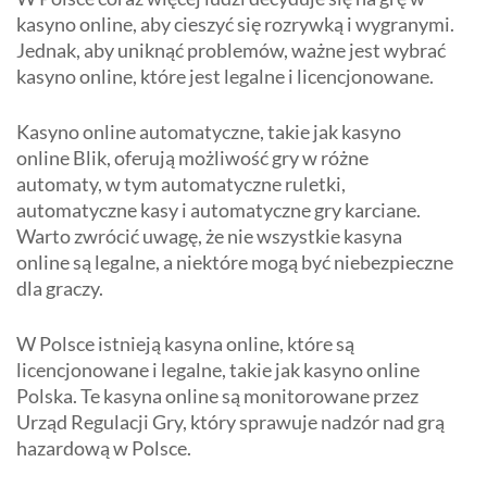
kasyno online, aby cieszyć się rozrywką i wygranymi.
Jednak, aby uniknąć problemów, ważne jest wybrać
kasyno online, które jest legalne i licencjonowane.
Kasyno online automatyczne, takie jak kasyno
online Blik, oferują możliwość gry w różne
automaty, w tym automatyczne ruletki,
automatyczne kasy i automatyczne gry karciane.
Warto zwrócić uwagę, że nie wszystkie kasyna
online są legalne, a niektóre mogą być niebezpieczne
dla graczy.
W Polsce istnieją kasyna online, które są
licencjonowane i legalne, takie jak kasyno online
Polska. Te kasyna online są monitorowane przez
Urząd Regulacji Gry, który sprawuje nadzór nad grą
hazardową w Polsce.