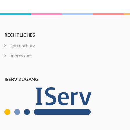
RECHTLICHES
Datenschutz
Impressum
ISERV-ZUGANG