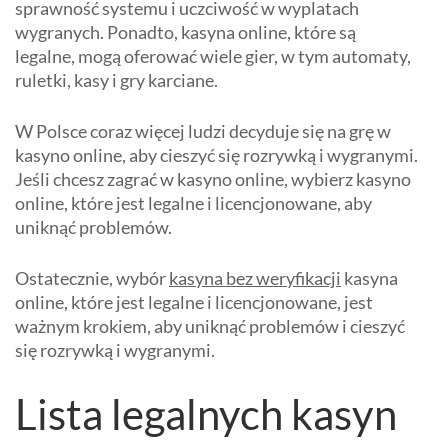
sprawność systemu i uczciwość w wyplatach
wygranych. Ponadto, kasyna online, które są
legalne, mogą oferować wiele gier, w tym automaty,
ruletki, kasy i gry karciane.
W Polsce coraz więcej ludzi decyduje się na grę w
kasyno online, aby cieszyć się rozrywką i wygranymi.
Jeśli chcesz zagrać w kasyno online, wybierz kasyno
online, które jest legalne i licencjonowane, aby
uniknąć problemów.
Ostatecznie, wybór
kasyna bez weryfikacji
kasyna
online, które jest legalne i licencjonowane, jest
ważnym krokiem, aby uniknąć problemów i cieszyć
się rozrywką i wygranymi.
Lista legalnych kasyn