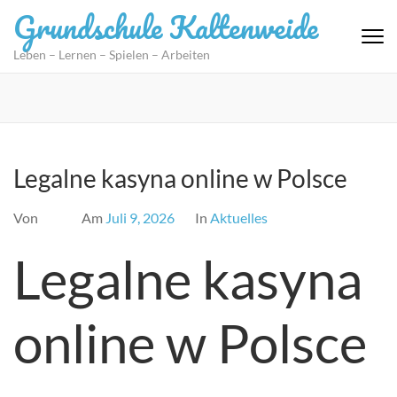
Zum
Grundschule Kaltenweide
Inhalt
springen
Leben – Lernen – Spielen – Arbeiten
(Eingabetaste
drücken)
Legalne kasyna online w Polsce
Von
Am
Juli 9, 2026
In
Aktuelles
Legalne kasyna
online w Polsce