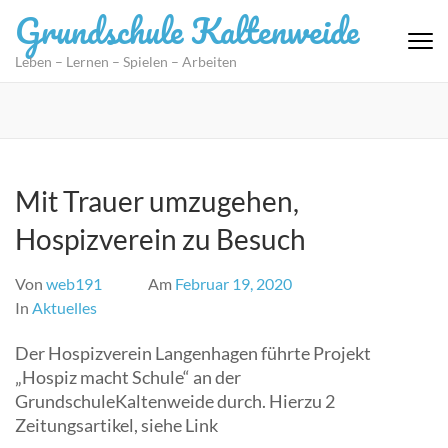
Zum
Grundschule Kaltenweide
Inhalt
springen
Leben – Lernen – Spielen – Arbeiten
(Eingabetaste
drücken)
Mit Trauer umzugehen,
Hospizverein zu Besuch
Von
web191
Am
Februar 19, 2020
In
Aktuelles
Der Hospizverein Langenhagen führte Projekt
„Hospiz macht Schule“ an der
GrundschuleKaltenweide durch. Hierzu 2
Zeitungsartikel, siehe Link