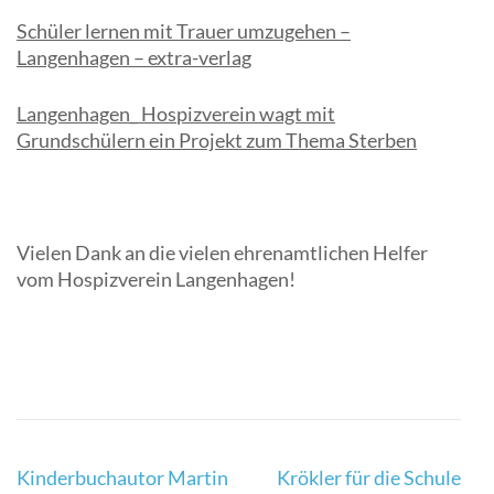
Schüler lernen mit Trauer umzugehen –
Langenhagen – extra-verlag
Langenhagen_ Hospizverein wagt mit
Grundschülern ein Projekt zum Thema Sterben
Vielen Dank an die vielen ehrenamtlichen Helfer
vom Hospizverein Langenhagen!
Beitragsnavigation
Kinderbuchautor Martin
Krökler für die Schule