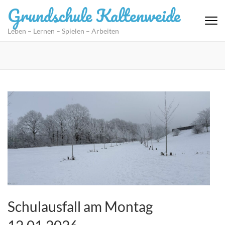
Zum
Grundschule Kaltenweide
Inhalt
springen
Leben – Lernen – Spielen – Arbeiten
(Eingabetaste
drücken)
Schulausfall am Montag