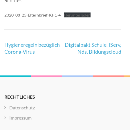
Schüler.
2020_08_25-Elternbrief-Kl-1-4
Herunterladen
Beitragsnavigation
Hygieneregeln bezüglich
Digitalpakt Schule, IServ,
Corona-Virus
Nds. Bildungscloud
RECHTLICHES
Datenschutz
Impressum