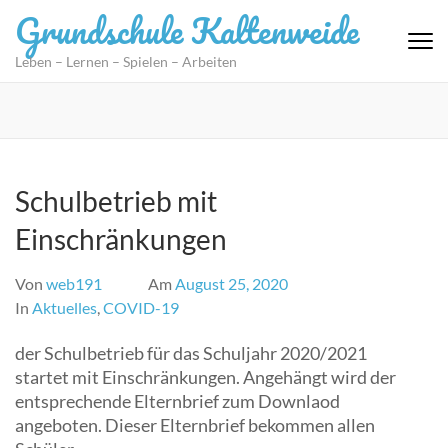
Zum
Grundschule Kaltenweide
Inhalt
springen
Leben – Lernen – Spielen – Arbeiten
(Eingabetaste
drücken)
Schulbetrieb mit
Einschränkungen
Von
web191
Am
August 25, 2020
In
Aktuelles
,
COVID-19
der Schulbetrieb für das Schuljahr 2020/2021
startet mit Einschränkungen. Angehängt wird der
entsprechende Elternbrief zum Downlaod
angeboten. Dieser Elternbrief bekommen allen