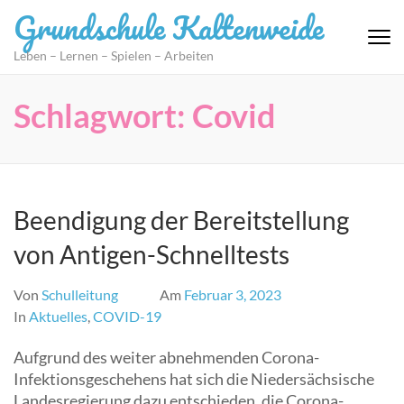
Zum
Grundschule Kaltenweide
Inhalt
springen
Leben – Lernen – Spielen – Arbeiten
(Eingabetaste
drücken)
Schlagwort:
Covid
Beendigung der Bereitstellung
von Antigen-Schnelltests
Von
Schulleitung
Am
Februar 3, 2023
In
Aktuelles
,
COVID-19
Aufgrund des weiter abnehmenden Corona-
Infektionsgeschehens hat sich die Niedersächsische
Landesregierung dazu entschieden, die Corona-