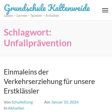
Zum
Grundschule Kaltenweide
Inhalt
springen
Leben – Lernen – Spielen – Arbeiten
(Eingabetaste
drücken)
Schlagwort:
Unfallprävention
Einmaleins der
Verkehrserziehung für unsere
Erstklässler
Von
Schulleitung
Am
Januar 10, 2024
In
Aktuelles