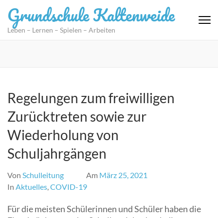
Zum
Grundschule Kaltenweide
Inhalt
springen
Leben – Lernen – Spielen – Arbeiten
(Eingabetaste
drücken)
Regelungen zum freiwilligen
Zurücktreten sowie zur
Wiederholung von
Schuljahrgängen
Von
Schulleitung
Am
März 25, 2021
In
Aktuelles
,
COVID-19
Für die meisten Schülerinnen und Schüler haben die