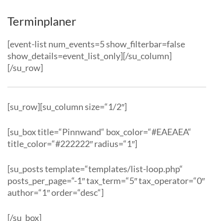
Terminplaner
[event-list num_events=5 show_filterbar=false
show_details=event_list_only][/su_column]
[/su_row]
[su_row][su_column size=“1/2″]
[su_box title=“Pinnwand“ box_color=“#EAEAEA“
title_color=“#222222″ radius=“1″]
[su_posts template=“templates/list-loop.php“
posts_per_page=“-1″ tax_term=“5″ tax_operator=“0″
author=“1″ order=“desc“]
[/su_box]