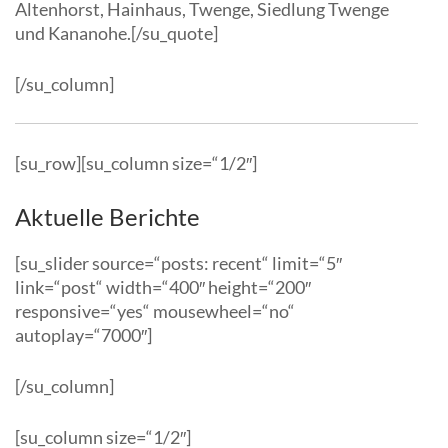
Altenhorst, Hainhaus, Twenge, Siedlung Twenge
und Kananohe.[/su_quote]
[/su_column]
[su_row][su_column size=“1/2″]
Aktuelle Berichte
[su_slider source=“posts: recent“ limit=“5″
link=“post“ width=“400″ height=“200″
responsive=“yes“ mousewheel=“no“
autoplay=“7000″]
[/su_column]
[su_column size=“1/2″]