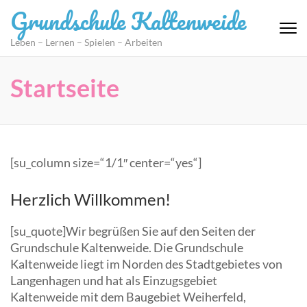
Zum
Grundschule Kaltenweide
Inhalt
springen
Leben – Lernen – Spielen – Arbeiten
(Eingabetaste
drücken)
Startseite
[su_column size=“1/1″ center=“yes“]
Herzlich Willkommen!
[su_quote]Wir begrüßen Sie auf den Seiten der
Grundschule Kaltenweide. Die Grundschule
Kaltenweide liegt im Norden des Stadtgebietes von
Langenhagen und hat als Einzugsgebiet
Kaltenweide mit dem Baugebiet Weiherfeld,