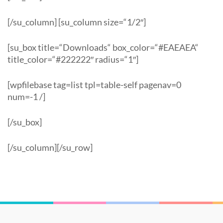
[/su_column] [su_column size=“1/2″]
[su_box title=“Downloads“ box_color=“#EAEAEA“
title_color=“#222222″ radius=“1″]
[wpfilebase tag=list tpl=table-self pagenav=0
num=-1 /]
[/su_box]
[/su_column][/su_row]